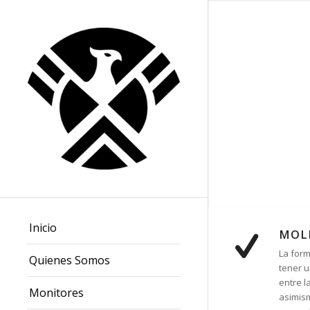
Inicio
MOLD
La form
Quienes Somos
tener u
entre l
Monitores
asimism