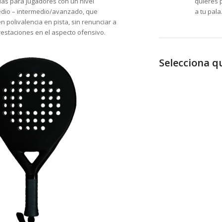
as para jugadores con un nivel
quieres 
edio – intermedio/avanzado, que
a tu pala
 polivalencia en pista, sin renunciar a
restaciones en el aspecto ofensivo.
Selecciona qu