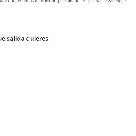
para que podamos determinar que compuestos y capas le van mejor
.
e salida quieres.