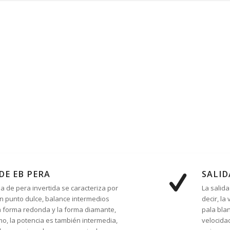
E EB PERA
SALID
a de pera invertida se caracteriza por
La salid
n punto dulce, balance intermedios
decir, la
a forma redonda y la forma diamante,
pala bla
o, la potencia es también intermedia,
velocidad