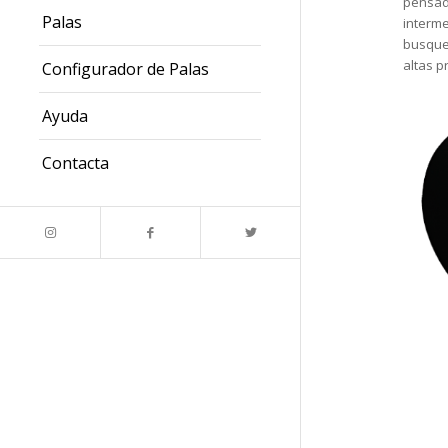
pensad
Palas
interm
busquen
altas p
Configurador de Palas
Ayuda
Contacta