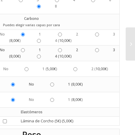
8
Carbono
Puedes elegir varias capas por cara
No
1
2
3
8,00
€
10,00
€
(
)
4 (
)
No
1
2
3
8,00
€
10,00
€
(
)
4 (
)
5,00
€
10,00
€
No
1 (
)
2 (
)
8,00
€
No
1 (
)
8,00
€
No
1 (
)
Elastómeros
Lámina de Corcho (5€) (
5,00
€
)
Peso