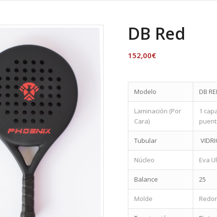
DB Red
152,00
€
Modelo
DB RE
Laminación (Por
1 cap
Cara)
puent
Tubular
VIDR
Núcleo
Eva U
Balance
25
Molde
Redon