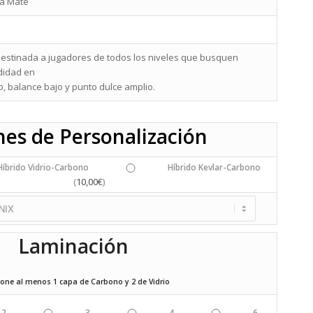
ra Mate
destinada a jugadores de todos los niveles que busquen
idad en
o, balance bajo y punto dulce amplio.
es de Personalización
íbrido Vidrio-Carbono
Híbrido Kevlar-Carbono
10,00
€
(
)
Laminación
ione al menos 1 capa de Carbono y 2 de Vidrio
2
3
4
6