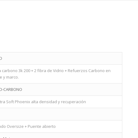
D
a carbono 3k 200 + 2 fibra de Vidrio + Refuerzos Carbono en
e y marco.
IO-CARBONO
ltra Soft Phoenix alta densidad y recuperación
do Oversize + Puente abierto