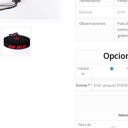
Terminación
Pintu
Dureza
5/10
Observaciones
Pala 
comod
golpe
Opcion
Tubular
H
*
Gomas
*
Selecc
Fibra de