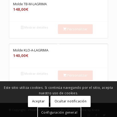
Molde TB-M-LAGRIMA
148,00
€
Mostrar detalles
Personalizar
Molde KLO-A-LAGRIMA
140,00
€
Mostrar detalles
Personalizar
Este sitio utiliza cookies. Si continúa navegando por el sitio, acepta
nuestro uso de cookies.
Aceptar
Ocultar notificación
© Copyright -
Phoenix Padel
-
Enfold WordPress Theme by Kriesi
Configuración general