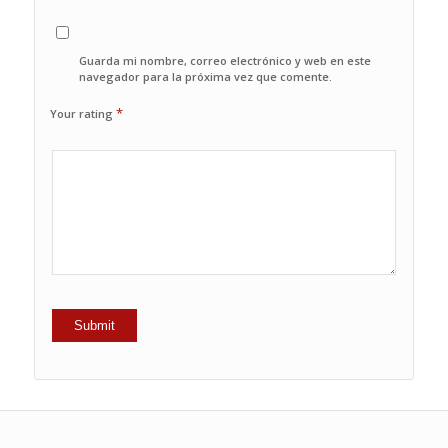
Guarda mi nombre, correo electrónico y web en este
navegador para la próxima vez que comente.
*
Your rating
1
2
3
4
5