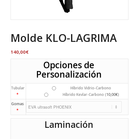
Molde KLO-LAGRIMA
140,00
€
Opciones de
Personalización
Tubular
Híbrido Vidrio-Carbono
10,00
€
*
Híbrido Kevlar-Carbono (
)
Gomas
*
Laminación